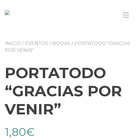
Saltar
al
Alt
contenido
nav
INICIO
/
EVENTOS
/
BODAS
/ PORTATODO “GRACIAS
POR VENIR”
PORTATODO
“GRACIAS POR
VENIR”
1,80
€