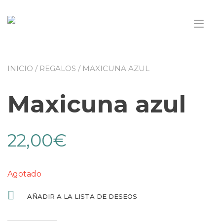
Saltar
al
Alt
contenido
nav
INICIO
/
REGALOS
/ MAXICUNA AZUL
Maxicuna azul
22,00
€
Agotado
AÑADIR A LA LISTA DE DESEOS