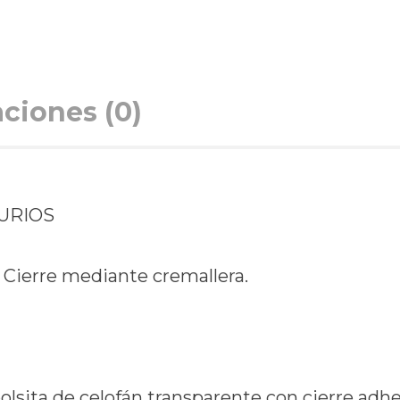
aciones (0)
URIOS
. Cierre mediante cremallera.
lsita de celofán transparente con cierre adhe