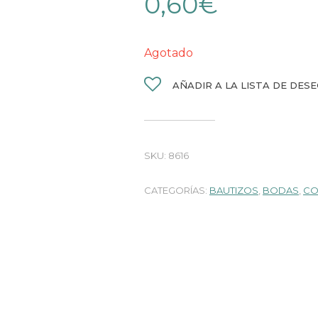
0,60
€
Agotado
AÑADIR A LA LISTA DE DES
SKU:
8616
CATEGORÍAS:
BAUTIZOS
,
BODAS
,
CO