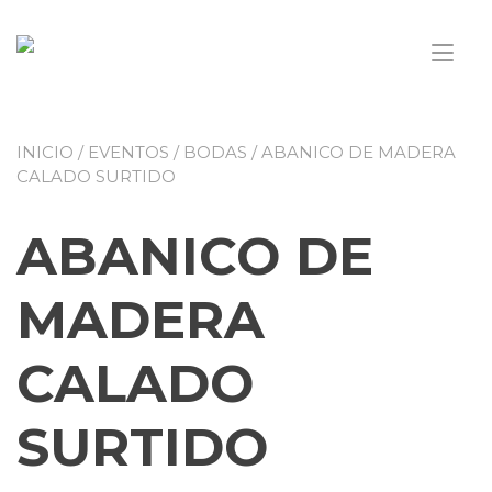
Saltar
al
Alt
contenido
nav
INICIO
/
EVENTOS
/
BODAS
/ ABANICO DE MADERA
CALADO SURTIDO
ABANICO DE
MADERA
CALADO
SURTIDO